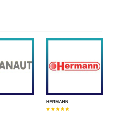
HERMANN
FERO